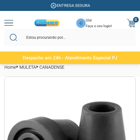
ENTREGA SEGURA
0
Olá!
Faça o seu login!
Despacho em 24h - Atendimento Especial PJ
Home
MULETA
CANADENSE