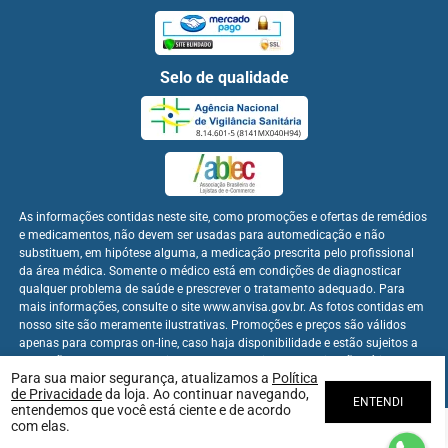
Selo de qualidade
As informações contidas neste site, como promoções e ofertas de remédios
e medicamentos, não devem ser usadas para automedicação e não
substituem, em hipótese alguma, a medicação prescrita pelo profissional
da área médica. Somente o médico está em condições de diagnosticar
qualquer problema de saúde e prescrever o tratamento adequado. Para
mais informações, consulte o site www.anvisa.gov.br. As fotos contidas em
nosso site são meramente ilustrativas. Promoções e preços são válidos
apenas para compras on-line, caso haja disponibilidade e estão sujeitos a
alterações no decorrer do dia. Os preços publicados no site são válidos
Para sua maior segurança, atualizamos a
Política
apenas para compras on-line.
de Privacidade
da loja. Ao continuar navegando,
ENTENDI
entendemos que você está ciente e de acordo
com elas.
Farmabem Distribuidora - CNPJ: 22.094.397/0001-60