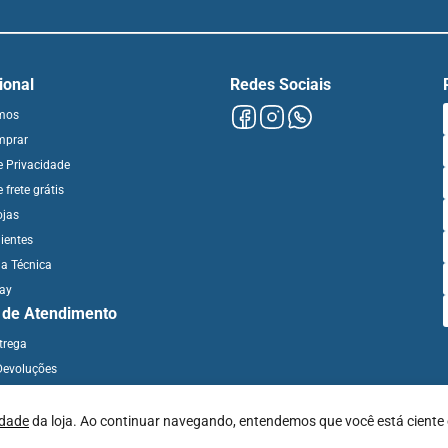
cional
Redes Sociais
mos
mprar
de Privacidade
e frete grátis
ojas
ientes
ia Técnica
day
l de Atendimento
ntrega
Devoluções
idade
da loja. Ao continuar navegando, entendemos que você está ciente 