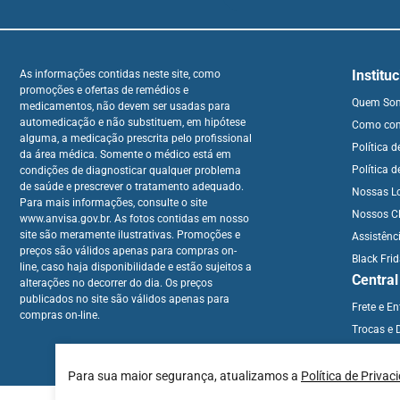
Institu
As informações contidas neste site, como
promoções e ofertas de remédios e
Quem So
medicamentos, não devem ser usadas para
automedicação e não substituem, em hipótese
Como co
alguma, a medicação prescrita pelo profissional
Política 
da área médica. Somente o médico está em
Política d
condições de diagnosticar qualquer problema
de saúde e prescrever o tratamento adequado.
Nossas L
Para mais informações, consulte o site
Nossos Cl
www.anvisa.gov.br. As fotos contidas em nosso
site são meramente ilustrativas. Promoções e
Assistênc
preços são válidos apenas para compras on-
Black Fri
line, caso haja disponibilidade e estão sujeitos a
Centra
alterações no decorrer do dia. Os preços
publicados no site são válidos apenas para
Frete e E
compras on-line.
Trocas e 
Para sua maior segurança, atualizamos a
Política de Privac