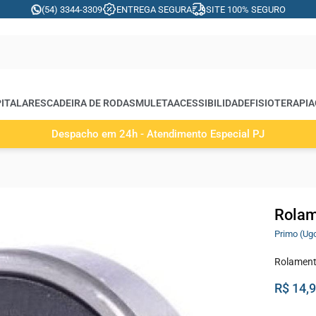
(54) 3344-3309
ENTREGA SEGURA
SITE 100% SEGURO
ITALARES
CADEIRA DE RODAS
MULETA
ACESSIBILIDADE
FISIOTERAPIA
Despacho em 24h - Atendimento Especial PJ
Rolam
Primo (Ug
Rolamento
R$ 14,