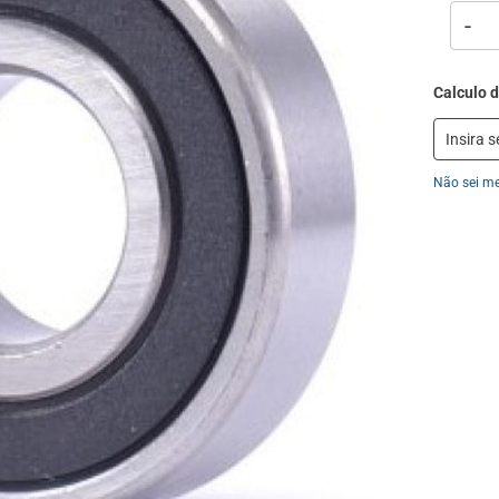
-
Não sei m