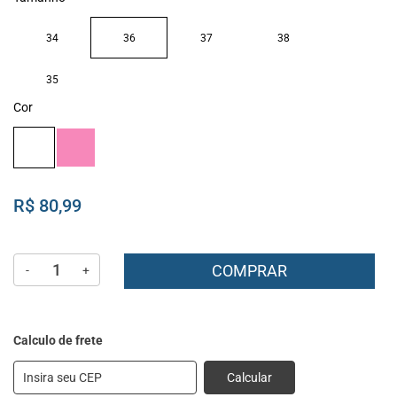
34
36
37
38
35
Cor
R$ 80,99
COMPRAR
-
+
Calcular