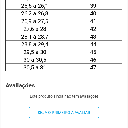
25,6 a 26,1
39
26,2 a 26,8
40
26,9 a 27,5
41
27,6 a 28
42
28,1 a 28,7
43
28,8 a 29,4
44
29,5 a 30
45
30 a 30,5
46
30,5 a 31
47
Avaliações
Este produto ainda não tem avaliações
SEJA O PRIMEIRO A AVALIAR