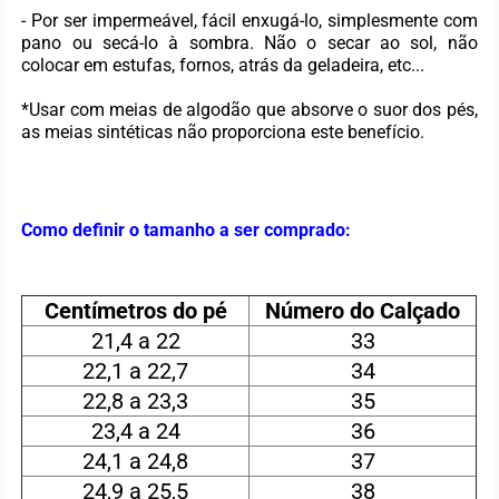
- Por ser impermeável, fácil enxugá-lo, simplesmente com
pano ou secá-lo à sombra. Não o secar ao sol, não
colocar em estufas, fornos, atrás da geladeira, etc...
*Usar com meias de algodão que absorve o suor dos pés,
as meias sintéticas não proporciona este benefício.
Como definir o tamanho a ser comprado:
Centímetros do pé
Número do Calçado
21,4 a 22
33
22,1 a 22,7
34
22,8 a 23,3
35
23,4 a 24
36
24,1 a 24,8
37
24,9 a 25,5
38