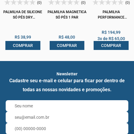
(0)
(0)
(0)
PALMILHA DE SILICONE
PALMILHA MAGNETICA
PALMILHA
SÓ PÉS DRY
SÓ PÉS 1 PAR
PERFORMANCE
PERFORMANCE 1 PAR
MÁXIMO
ANTI ODOR
AMORTECIMENTO E
R$ 194,99
PROTEÇÃO
R$ 38,99
R$ 48,00
3x de
R$ 65,00
SOFTPAUHER
COMPRAR
COMPRAR
COMPRAR
Newsletter
Cadastre seu e-mail e celular para ficar por dentro de
todas as nossas novidades e promoções.