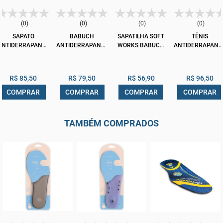
(0)
(0)
(0)
(0)
SAPATO
BABUCH
SAPATILHA SOFT
TÊNIS
ANTIDERRAPANTE
ANTIDERRAPANTE
WORKS BABUCH
ANTIDERRAPANT
SOFT WORKS
SOFT WORKS
EVA BB50
SOFT WORKS
BB65
BB60
BB80
R$ 85,50
R$ 79,50
R$ 56,90
R$ 96,50
COMPRAR
COMPRAR
COMPRAR
COMPRAR
TAMBÉM COMPRADOS