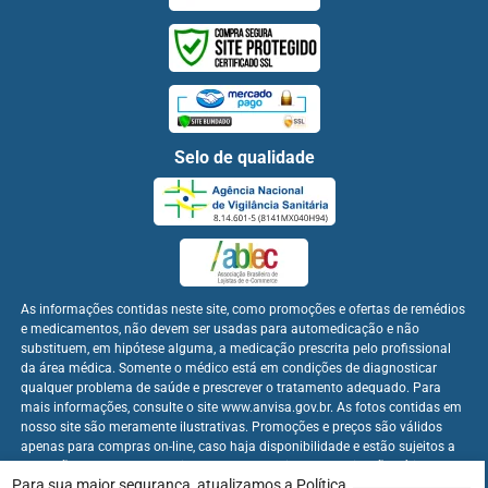
Selo de qualidade
As informações contidas neste site, como promoções e ofertas de remédios
e medicamentos, não devem ser usadas para automedicação e não
substituem, em hipótese alguma, a medicação prescrita pelo profissional
da área médica. Somente o médico está em condições de diagnosticar
qualquer problema de saúde e prescrever o tratamento adequado. Para
mais informações, consulte o site www.anvisa.gov.br. As fotos contidas em
nosso site são meramente ilustrativas. Promoções e preços são válidos
apenas para compras on-line, caso haja disponibilidade e estão sujeitos a
alterações no decorrer do dia. Os preços publicados no site são válidos
Para sua maior segurança, atualizamos a
Política
apenas para compras on-line.