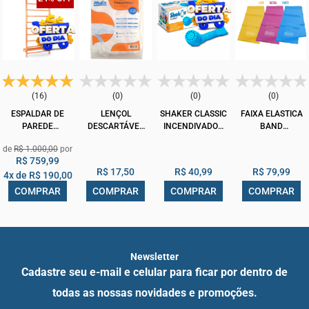
(16)
(0)
(0)
(0)
ESPALDAR DE
LENÇOL
SHAKER CLASSIC
FAIXA ELASTICA
PAREDE
DESCARTÁVEL
INCENDIVADOR
BAND
ALONGAMENTO
DE TNT MEDIX
RESPIRATÓRIO
SUPERMEDY
R$ 1.000,00
BARRA DE LING
90CM X 2M
NCS
COMBO MÉDIO
R$ 759,99
MADEIRA
10UN
R$ 17,50
R$ 40,99
R$ 79,99
4x de
R$ 190,00
CLASSIC ARKTUS
COMPRAR
COMPRAR
COMPRAR
COMPRAR
Newsletter
Cadastre seu e-mail e celular para ficar por dentro de
todas as nossas novidades e promoções.