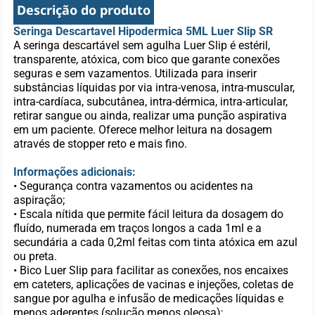
Descrição do produto
Seringa Descartavel Hipodermica 5ML Luer Slip SR
A seringa descartável sem agulha Luer Slip é estéril,
transparente, atóxica, com bico que garante conexões
seguras e sem vazamentos. Utilizada para inserir
substâncias líquidas por via intra-venosa, intra-muscular,
intra-cardíaca, subcutânea, intra-dérmica, intra-articular,
retirar sangue ou ainda, realizar uma punção aspirativa
em um paciente. Oferece melhor leitura na dosagem
através de stopper reto e mais fino.
Informações adicionais:
• Segurança contra vazamentos ou acidentes na
aspiração;
• Escala nítida que permite fácil leitura da dosagem do
fluído, numerada em traços longos a cada 1ml e a
secundária a cada 0,2ml feitas com tinta atóxica em azul
ou preta.
• Bico Luer Slip para facilitar as conexões, nos encaixes
em cateters, aplicações de vacinas e injeções, coletas de
sangue por agulha e infusão de medicações líquidas e
menos aderentes (solução menos oleosa);