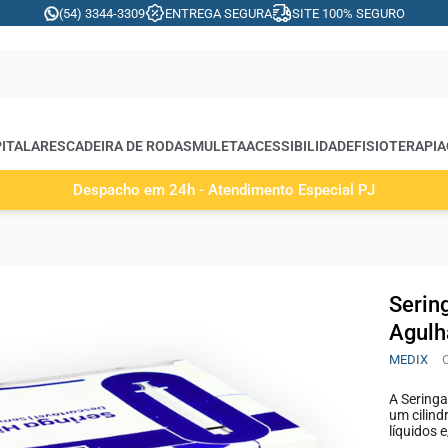
(54) 3344-3309
ENTREGA SEGURA
SITE 100% SEGURO
ITALARES
CADEIRA DE RODAS
MULETA
ACESSIBILIDADE
FISIOTERAPIA
Despacho em 24h - Atendimento Especial PJ
Serin
Agulh
MEDIX
A Seringa
um cilind
líquidos 