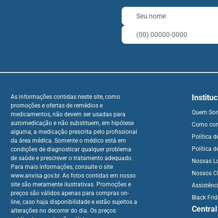
Institu
As informações contidas neste site, como
promoções e ofertas de remédios e
Quem So
medicamentos, não devem ser usadas para
automedicação e não substituem, em hipótese
Como co
alguma, a medicação prescrita pelo profissional
Política 
da área médica. Somente o médico está em
Política d
condições de diagnosticar qualquer problema
de saúde e prescrever o tratamento adequado.
Nossas L
Para mais informações, consulte o site
Nossos Cl
www.anvisa.gov.br. As fotos contidas em nosso
site são meramente ilustrativas. Promoções e
Assistênc
preços são válidos apenas para compras on-
Black Fri
line, caso haja disponibilidade e estão sujeitos a
Centra
alterações no decorrer do dia. Os preços