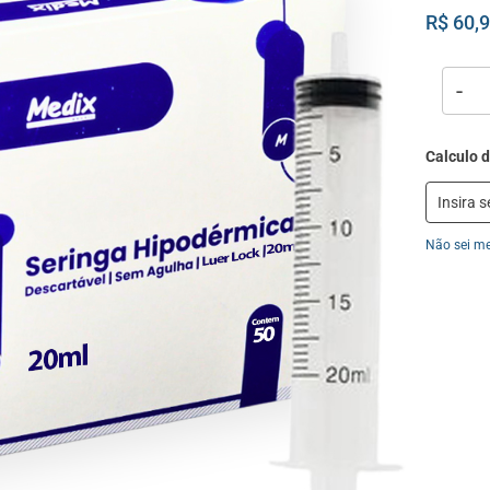
R$ 60,
-
Não sei m