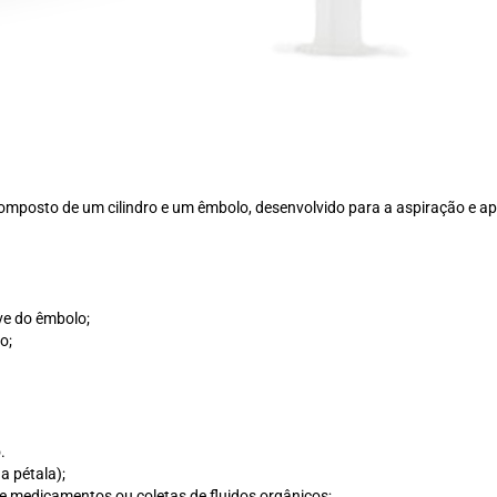
omposto de um cilindro e um êmbolo, desenvolvido para a aspiração e ap
ve do êmbolo;
o;
.
a pétala);
e medicamentos ou coletas de fluidos orgânicos;