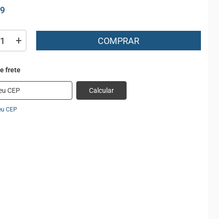
99
+
COMPRAR
Calcular
eu CEP