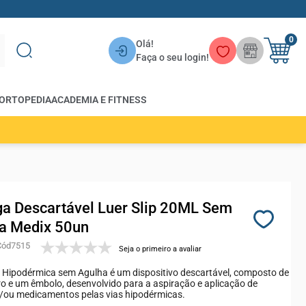
0
Olá!
Faça o seu login!
ORTOPEDIA
ACADEMIA E FITNESS
ga Descartável Luer Slip 20ML Sem
a Medix 50un
7515
Seja o primeiro a avaliar
 Hipodérmica sem Agulha é um dispositivo descartável, composto de
ro e um êmbolo, desenvolvido para a aspiração e aplicação de
e/ou medicamentos pelas vias hipodérmicas.