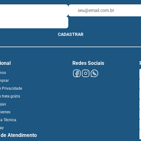
CADASTRAR
cional
Redes Sociais
mos
mprar
de Privacidade
e frete grátis
ojas
ientes
ia Técnica
day
l de Atendimento