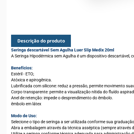
Descrição do produto
Seringa descartável Sem Agulha Luer Slip Medix 20ml
A Seringa Hipodérmica sem Agulha é um dispositivo descartável, c
Benefícios:
Estéril - ETO;
Atóxica e apirogênica.
Lubrificada com silicone: reduz a pressão, permite movimento sua
Corpo transparente: permite a visualização nítida do fluído aspirad
Anel de retenção: impede o desprendimento do êmbolo.
êmbolo em látex
Modo de Uso:
Selecione o tipo de seringa a ser utilizada conforme sua graduação
Abra a embalagem através da técnica asséptica (sempre através d
Utilize a seringa conforme técnica adequada para administração d