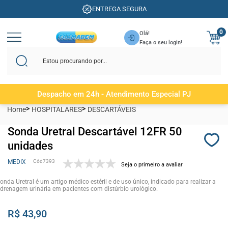
ENTREGA SEGURA
0
Olá!
Faça o seu login!
Despacho em 24h - Atendimento Especial PJ
Home
HOSPITALARES
DESCARTÁVEIS
Sonda Uretral Descartável 12FR 50
unidades
MEDIX
7393
Seja o primeiro a avaliar
onda Uretral é um artigo médico estéril e de uso único, indicado para realizar a
drenagem urinária em pacientes com distúrbio urológico.
R$ 43,90