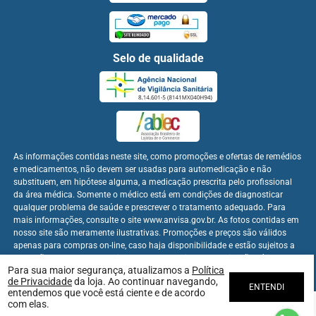
Selo de qualidade
As informações contidas neste site, como promoções e ofertas de remédios
e medicamentos, não devem ser usadas para automedicação e não
substituem, em hipótese alguma, a medicação prescrita pelo profissional
da área médica. Somente o médico está em condições de diagnosticar
qualquer problema de saúde e prescrever o tratamento adequado. Para
mais informações, consulte o site www.anvisa.gov.br. As fotos contidas em
nosso site são meramente ilustrativas. Promoções e preços são válidos
apenas para compras on-line, caso haja disponibilidade e estão sujeitos a
alterações no decorrer do dia. Os preços publicados no site são válidos
Para sua maior segurança, atualizamos a
Política
apenas para compras on-line.
de Privacidade
da loja. Ao continuar navegando,
ENTENDI
entendemos que você está ciente e de acordo
com elas.
Farmabem Distribuidora - CNPJ: 22.094.397/0001-60