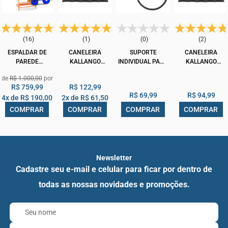
(16)
(1)
(0)
(2)
ESPALDAR DE
CANELEIRA
SUPORTE
CANELEIRA
PAREDE
KALLANGO
INDIVIDUAL PARA
KALLANGO
ALONGAMENTO
PROFISSIONAL
BOLA DE PILATES
PROFISSIONAL
R$ 1.000,00
BARRA DE LING
EMBORRACHADA
ARO METÁLICO
EMBORRACHADA
R$ 759,99
R$ 122,99
MADEIRA
PRETA 4KG PAR
PRETA 2KG PAR
R$ 69,99
R$ 94,99
4x de
R$ 190,00
2x de
R$ 61,50
CLASSIC ARKTUS
COMPRAR
COMPRAR
COMPRAR
COMPRAR
Newsletter
Cadastre seu e-mail e celular para ficar por dentro de
todas as nossas novidades e promoções.