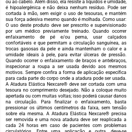
ou ao cabelo. Além disso, ela resiste a líquidos e umidade,
é hipoalergênica e não deixa nenhum resíduo. Pode ser
cortada à mão, sem exigir o uso de tesouras, e mantém
sua força adesiva mesmo quando é molhada. Como usar:
O uso deste produto deve ser prescrito e supervisionado
por um médico previamente treinado. Quando ocorrer
enfaixamento de pé e/ou perna, usar calçados
confortáveis e que permitam a circulação sanguínea, as
trocas gasosas da pele e ainda mantenham o calor e a
umidade ideais à pele, para evitar úlceras de pressão.
Quando ocorrer o enfaixamento de braços e antebraços,
inspecionar a roupa a ser usada devido aos mesmos
motivos. Sempre confira a forma de aplicação específica
para cada parte do corpo onde a atadura pode ser usada.
A Atadura Elástica Nexcare® deve ser cortada com uma
tesoura no comprimento desejado. Não a coloque muito
apertada ou com muitas voltas; isso poderá causar danos
na circulação. Para finalizar o enfaixamento, basta
pressionar os últimos centímetros da faixa, sem tensão
sobre ela mesma. A Atadura Elástica Nexcare® precisa
ser removida e uma nova atadura deve ser reaplicada a
cada 24 horas em caso de pacientes com problemas
circulatórios. Entre uma aplicação e outra, deve-se