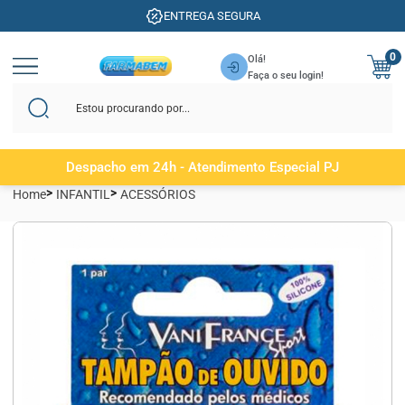
ENTREGA SEGURA
0
Olá!
Faça o seu login!
Despacho em 24h - Atendimento Especial PJ
Home
INFANTIL
ACESSÓRIOS