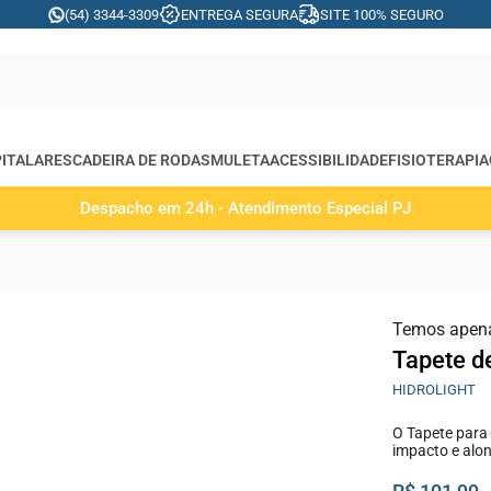
(54) 3344-3309
ENTREGA SEGURA
SITE 100% SEGURO
ITALARES
CADEIRA DE RODAS
MULETA
ACESSIBILIDADE
FISIOTERAPIA
Despacho em 24h - Atendimento Especial PJ
Temos apen
Tapete de
HIDROLIGHT
O Tapete para 
impacto e al