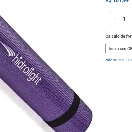
R$ 101,99
-
Não sei meu CE