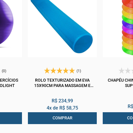
(0)
(1)
XERCÍCIOS
ROLO TEXTURIZADO EM EVA
CHAPÉU CHIN
ROLIGHT
15X90CM PARA MASSAGEM E
SUP
RELAXAMENTO ONEAL
R$ 234,99
R$
4x de
R$ 58,75
COMPRAR
CO