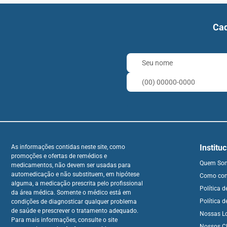
Cad
Institu
As informações contidas neste site, como
promoções e ofertas de remédios e
Quem So
medicamentos, não devem ser usadas para
automedicação e não substituem, em hipótese
Como co
alguma, a medicação prescrita pelo profissional
Política 
da área médica. Somente o médico está em
Política d
condições de diagnosticar qualquer problema
de saúde e prescrever o tratamento adequado.
Nossas L
Para mais informações, consulte o site
Nossos Cl