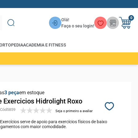
0
Olá!
Faça o seu login!
ORTOPEDIA
ACADEMIA E FITNESS
as
3
em estoque
 Exercicios Hidrolight Roxo
5859
Seja o primeiro a avaliar
Exercícios serve de apoio para exercícios físicos de baixo
ongamentos com maior comodidade.