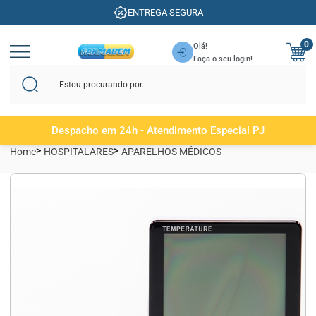
ENTREGA SEGURA
0
Olá!
Faça o seu login!
Despacho em 24h - Atendimento Especial PJ
Home
HOSPITALARES
APARELHOS MÉDICOS