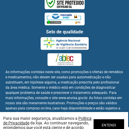
Selo de qualidade
As informações contidas neste site, como promoções e ofertas de remédios
e medicamentos, não devem ser usadas para automedicação e não
substituem, em hipótese alguma, a medicação prescrita pelo profissional
da área médica. Somente o médico está em condições de diagnosticar
qualquer problema de saúde e prescrever o tratamento adequado. Para
mais informações, consulte o site www.anvisa.gov.br. As fotos contidas em
nosso site são meramente ilustrativas. Promoções e preços são válidos
apenas para compras on-line, caso haja disponibilidade e estão sujeitos a
alterações no decorrer do dia. Os preços publicados no site são válidos
Para sua maior segurança, atualizamos a
Política
apenas para compras on-line.
de Privacidade
da loja. Ao continuar navegando,
ENTENDI
entendemos que você está ciente e de acordo