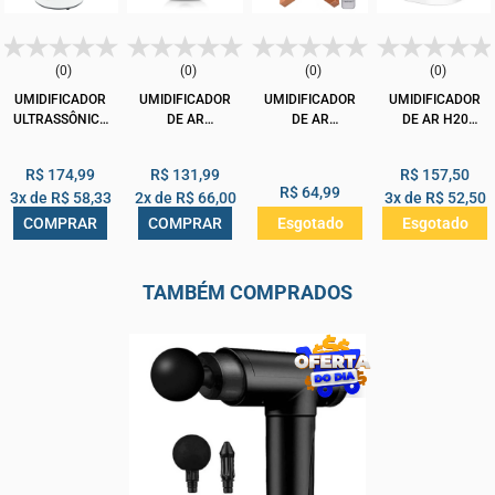
(0)
(0)
(0)
(0)
UMIDIFICADOR
UMIDIFICADOR
UMIDIFICADOR
UMIDIFICADOR
ULTRASSÔNICO
DE AR
DE AR
DE AR H20
G-TECH ALLERGY
ULTRASSÔNICO
CONTROLE
2000ML
FREE HM 3L
2,3 LITROS UMI
REMOTO LUA
R$ 174,99
R$ 131,99
R$ 157,50
POP DELLAMED
1500ML
R$ 64,99
3x de
R$ 58,33
2x de
R$ 66,00
3x de
R$ 52,50
COMPRAR
COMPRAR
Esgotado
Esgotado
TAMBÉM COMPRADOS