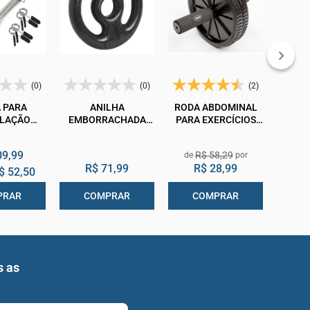
(0)
(0)
(2)
 PARA
ANILHA
RODA ABDOMINAL
LAÇÃO
EMBORRACHADA
PARA EXERCÍCIOS
DA COM
PRETO 4KG
SUPERMEDY
A E ARO
09,99
R$ 58,29
 PAR
R$ 71,99
R$ 28,99
$ 52,50
PRAR
COMPRAR
COMPRAR
s as