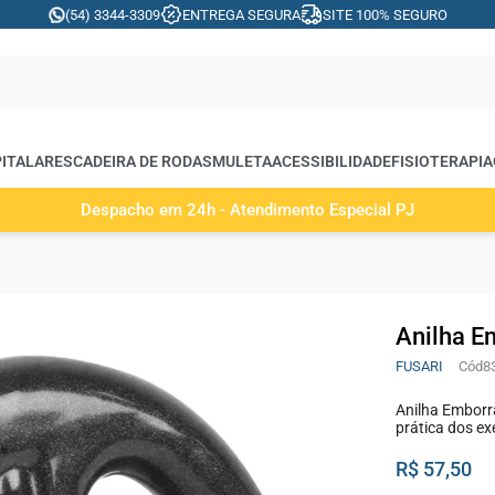
(54) 3344-3309
ENTREGA SEGURA
SITE 100% SEGURO
ITALARES
CADEIRA DE RODAS
MULETA
ACESSIBILIDADE
FISIOTERAPIA
Despacho em 24h - Atendimento Especial PJ
Anilha E
FUSARI
8
Anilha Emborr
prática dos exe
R$ 57,50