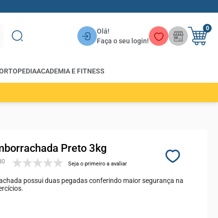
0
Olá!
Faça o seu login!
ORTOPEDIA
ACADEMIA E FITNESS
mborrachada Preto 3kg
30
Seja o primeiro a avaliar
achada possui duas pegadas conferindo maior segurança na
rcícios.