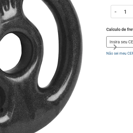
-
Não sei meu CE