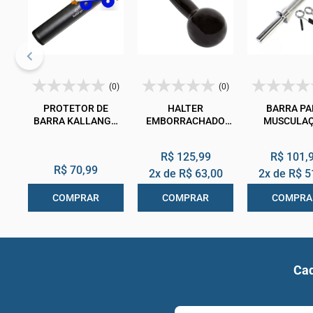
(0)
(0)
PROTETOR DE
HALTER
BARRA PA
BARRA KALLANGO
EMBORRACHADO
MUSCULA
EM E.V.A
PRETO 7KG
CROMADA 
PRESILHA E
R$ 125,99
R$ 101,
40CM UNID
R$ 70,99
2x de
R$ 63,00
2x de
R$ 5
COMPRAR
COMPRAR
COMPRA
Cad