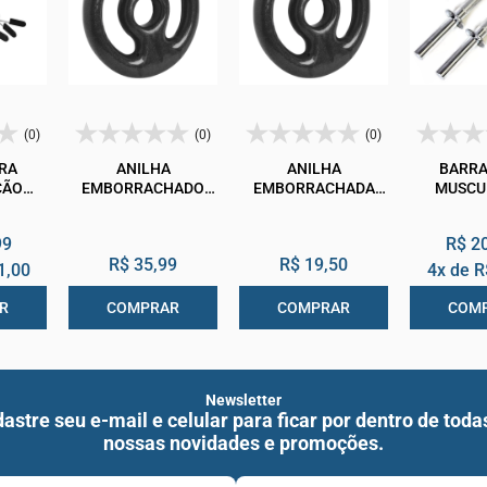
(0)
(0)
(0)
RA
ANILHA
ANILHA
BARRA
ÇÃO
EMBORRACHADO
EMBORRACHADA
MUSCU
COM
PRETO 2KG
PRETO 1KG
CROMA
 ARO
PRESILH
99
R$ 2
ADE
40CM
R$ 35,99
R$ 19,50
1,00
4x de
R
R
COMPRAR
COMPRAR
COM
Newsletter
astre seu e-mail e celular para ficar por dentro de toda
nossas novidades e promoções.