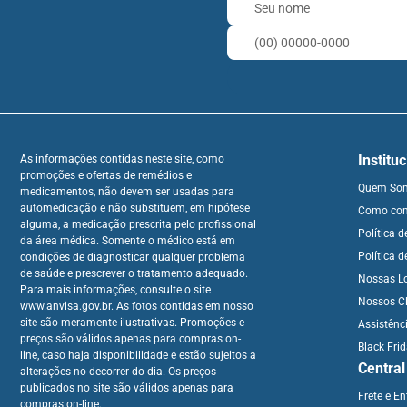
Institu
As informações contidas neste site, como
promoções e ofertas de remédios e
Quem So
medicamentos, não devem ser usadas para
automedicação e não substituem, em hipótese
Como co
alguma, a medicação prescrita pelo profissional
Política 
da área médica. Somente o médico está em
Política d
condições de diagnosticar qualquer problema
de saúde e prescrever o tratamento adequado.
Nossas L
Para mais informações, consulte o site
Nossos Cl
www.anvisa.gov.br. As fotos contidas em nosso
site são meramente ilustrativas. Promoções e
Assistênc
preços são válidos apenas para compras on-
Black Fri
line, caso haja disponibilidade e estão sujeitos a
Centra
alterações no decorrer do dia. Os preços
publicados no site são válidos apenas para
Frete e E
compras on-line.