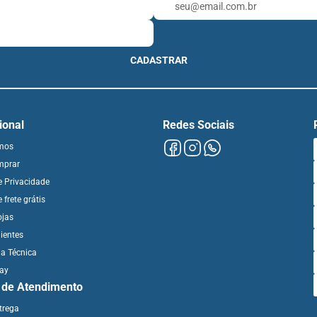
CADASTRAR
cional
Redes Sociais
mos
mprar
de Privacidade
e frete grátis
ojas
ientes
ia Técnica
day
l de Atendimento
ntrega