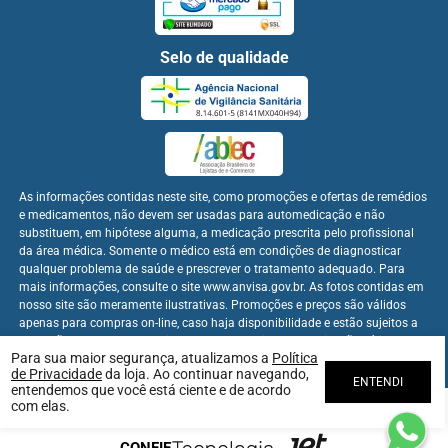
Selo de qualidade
As informações contidas neste site, como promoções e ofertas de remédios
e medicamentos, não devem ser usadas para automedicação e não
substituem, em hipótese alguma, a medicação prescrita pelo profissional
da área médica. Somente o médico está em condições de diagnosticar
qualquer problema de saúde e prescrever o tratamento adequado. Para
mais informações, consulte o site www.anvisa.gov.br. As fotos contidas em
nosso site são meramente ilustrativas. Promoções e preços são válidos
apenas para compras on-line, caso haja disponibilidade e estão sujeitos a
alterações no decorrer do dia. Os preços publicados no site são válidos
Para sua maior segurança, atualizamos a
Política
apenas para compras on-line.
de Privacidade
da loja. Ao continuar navegando,
ENTENDI
entendemos que você está ciente e de acordo
com elas.
Farmabem Distribuidora - CNPJ: 22.094.397/0001-60