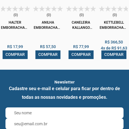
(0)
(0)
(0)
(0)
HALTER
ANILHA
CANELEIRA
KETTLEBELL
EMBORRACHADO
EMBORRACHADA
KALLANGO
EMBORRACHADO
PRETO 0,5KG
PRETO 3KG
TRADICIONAL
PRETO 20 KG
NYLON PRETA
R$ 366,50
3KG PAR
R$ 17,99
R$ 57,50
R$ 77,99
4x de
R$ 91,63
COMPRAR
COMPRAR
COMPRAR
COMPRAR
Newsletter
Cadastre seu e-mail e celular para ficar por dentro de
todas as nossas novidades e promoções.