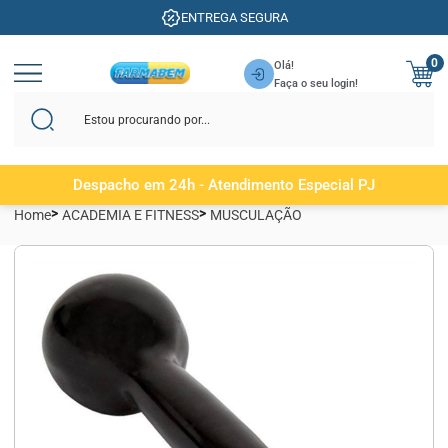
ENTREGA SEGURA
0
Olá!
Faça o seu login!
Despacho em 24h - Atendimento Especial PJ
Home
ACADEMIA E FITNESS
MUSCULAÇÃO