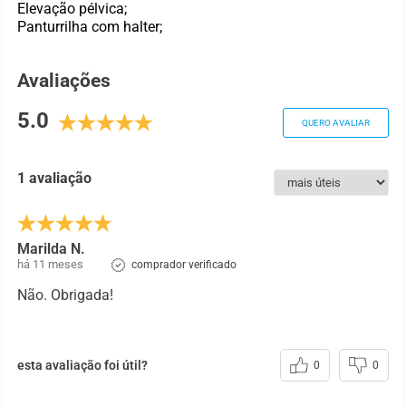
Elevação pélvica;
Panturrilha com halter;
Avaliações
5.0
QUERO AVALIAR
1 avaliação
Marilda N.
há 11 meses
comprador verificado
Não. Obrigada!
esta avaliação foi útil?
0
0