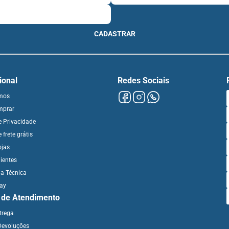
CADASTRAR
cional
Redes Sociais
mos
mprar
de Privacidade
e frete grátis
ojas
ientes
ia Técnica
day
l de Atendimento
ntrega
Devoluções