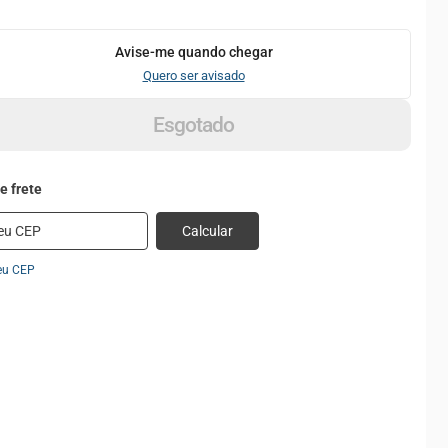
Avise-me quando chegar
Quero ser avisado
Esgotado
Calcular
eu CEP