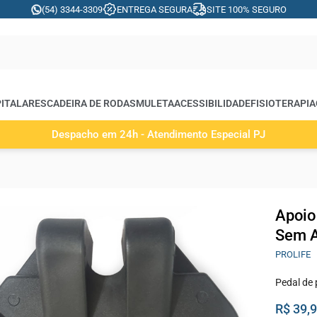
(54) 3344-3309
ENTREGA SEGURA
SITE 100% SEGURO
ITALARES
CADEIRA DE RODAS
MULETA
ACESSIBILIDADE
FISIOTERAPIA
Despacho em 24h - Atendimento Especial PJ
Apoio
Sem A
PROLIFE
Pedal de 
R$ 39,