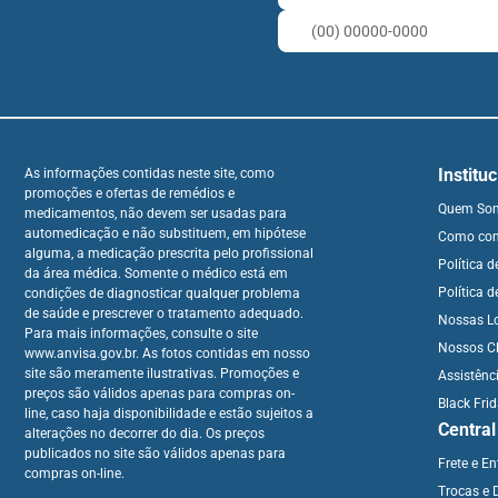
Institu
As informações contidas neste site, como
promoções e ofertas de remédios e
Quem So
medicamentos, não devem ser usadas para
automedicação e não substituem, em hipótese
Como co
alguma, a medicação prescrita pelo profissional
Política 
da área médica. Somente o médico está em
Política d
condições de diagnosticar qualquer problema
de saúde e prescrever o tratamento adequado.
Nossas L
Para mais informações, consulte o site
Nossos Cl
www.anvisa.gov.br. As fotos contidas em nosso
site são meramente ilustrativas. Promoções e
Assistênc
preços são válidos apenas para compras on-
Black Fri
line, caso haja disponibilidade e estão sujeitos a
Centra
alterações no decorrer do dia. Os preços
publicados no site são válidos apenas para
Frete e E
compras on-line.
Trocas e 