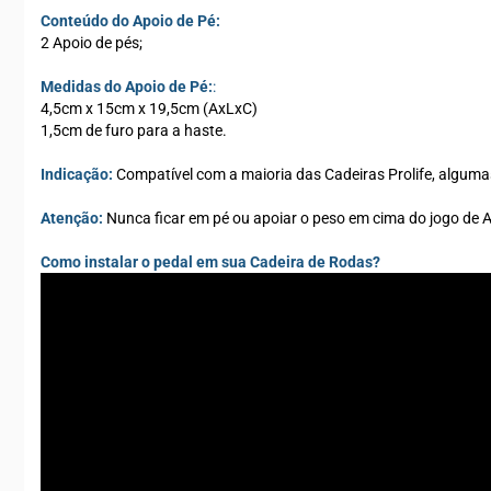
Conteúdo do Apoio de Pé:
2 Apoio de pés;
Medidas do Apoio de Pé:
:
4,5cm x 15cm x 19,5cm (AxLxC)
1,5cm de furo para a haste.
Indicação:
Compatível com a maioria das Cadeiras Prolife, alguma
Atenção:
Nunca ficar em pé ou apoiar o peso em cima do jogo de Ap
Como instalar o pedal em sua Cadeira de Rodas?