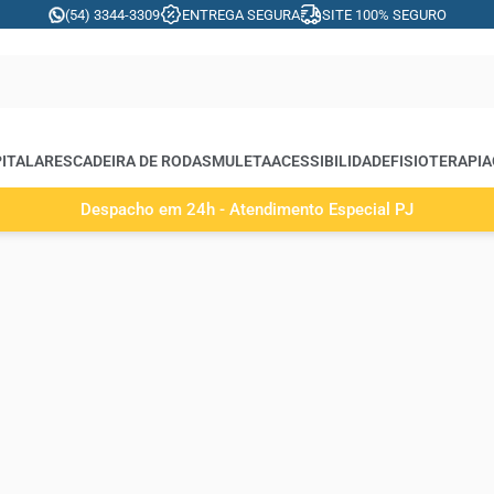
(54) 3344-3309
ENTREGA SEGURA
SITE 100% SEGURO
ITALARES
CADEIRA DE RODAS
MULETA
ACESSIBILIDADE
FISIOTERAPIA
Despacho em 24h - Atendimento Especial PJ