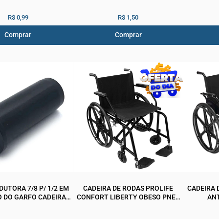
R$ 0,99
R$ 1,50
Comprar
Comprar
UTORA 7/8 P/ 1/2 EM
CADEIRA DE RODAS PROLIFE
CADEIRA 
O DO GARFO CADEIRA
CONFORT LIBERTY OBESO PNEU
AN
PROLIFE
MACIÇO