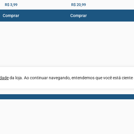
R$ 3,99
R$ 20,99
Comprar
Comprar
idade
da loja. Ao continuar navegando, entendemos que você está ciente 
Newsletter
astre seu e-mail e celular para ficar por dentro de toda
nossas novidades e promoções.