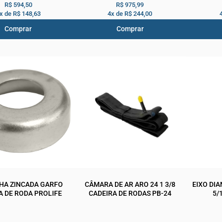
R$ 594,50
R$ 975,99
x de
R$ 148,63
4x de
R$ 244,00
Comprar
Comprar
HA ZINCADA GARFO
CÂMARA DE AR ARO 24 1 3/8
EIXO DI
A DE RODA PROLIFE
CADEIRA DE RODAS PB-24
5/