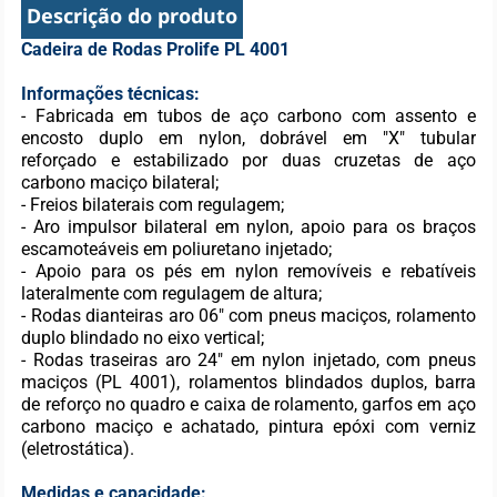
Descrição do produto
Cadeira de Rodas Prolife PL 4001
Informações técnicas:
- Fabricada em tubos de aço carbono com assento e
encosto duplo em nylon, dobrável em "X" tubular
reforçado e estabilizado por duas cruzetas de aço
carbono maciço bilateral;
- Freios bilaterais com regulagem;
- Aro impulsor bilateral em nylon, apoio para os braços
escamoteáveis em poliuretano injetado;
- Apoio para os pés em nylon removíveis e rebatíveis
lateralmente com regulagem de altura;
- Rodas dianteiras aro 06" com pneus maciços, rolamento
duplo blindado no eixo vertical;
- Rodas traseiras aro 24" em nylon injetado, com pneus
maciços (PL 4001), rolamentos blindados duplos, barra
de reforço no quadro e caixa de rolamento, garfos em aço
carbono maciço e achatado, pintura epóxi com verniz
(eletrostática).
Medidas e capacidade: