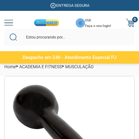
ENTREGA SEGURA
0
Olá!
Faça o seu login!
Despacho em 24h - Atendimento Especial PJ
Home
ACADEMIA E FITNESS
MUSCULAÇÃO