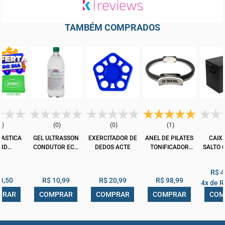
TAMBÉM COMPRADOS
0)
(0)
(0)
(1)
LASTICA
GEL ULTRASSON
EXERCITADOR DE
ANEL DE PILATES
CAIX
ND
CONDUTOR ECG
DEDOS ACTE
TONIFICADOR
SALTO 
RMEDY
1KG CLINIGEL
FLEXÍVEL RING
KALLAN
FLEX ONEAL
50X4
R$ 4
3,50
R$ 10,99
R$ 20,99
R$ 98,99
4x de
R
PRAR
COMPRAR
COMPRAR
COMPRAR
COM