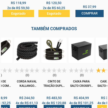
R$ 118,99
R$ 120,50
R$ 37,99
2x de
R$ 59,50
2x de
R$ 60,25
COMPRAR
Esgotado
Esgotado
TAMBÉM COMPRADOS
0)
(0)
(0)
(0)
O DE
CORDA NAVAL
CINTO DE
CAIXA PARA
CAIX
O COM
KALLANGO
TRAÇÃO DUPLO
SALTO CROSSFIT
SALTO 
 DE 6M
5MX38MM
CORDA DE 6M
KALLANGO ALTA
KAL
ANGO
KALLANGO
50X40X65CM
MÉ
68,99
R$ 244,50
R$ 483,50
R$ 404,99
R$ 3
40X4
$ 92,25
4x de
R$ 61,13
4x de
R$ 120,88
4x de
R$ 101,25
4x de
R