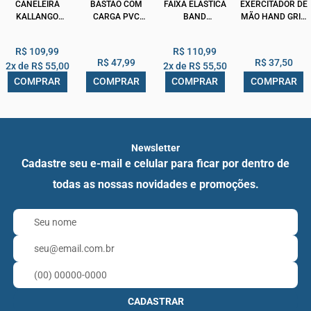
CANELEIRA
BASTÃO COM
FAIXA ELASTICA
EXERCITADOR DE
KALLANGO
CARGA PVC
BAND
MÃO HAND GRIP
PROFISSIONAL
1,00M
SUPERMEDY
MASTER ACTE
EMBORRACHADA
KALLANGO 1KG
COMBO TODAS
R$ 109,99
R$ 110,99
PRETA 3KG PAR
R$ 47,99
R$ 37,50
2x de
R$ 55,00
2x de
R$ 55,50
COMPRAR
COMPRAR
COMPRAR
COMPRAR
Newsletter
Cadastre seu e-mail e celular para ficar por dentro de
todas as nossas novidades e promoções.
CADASTRAR